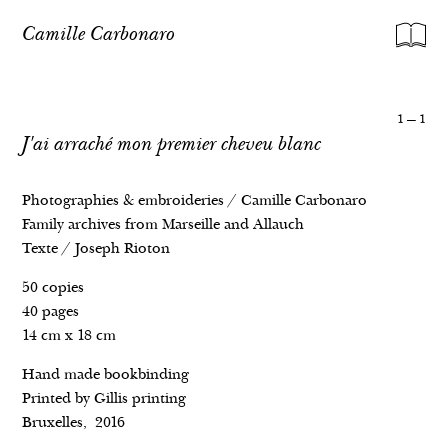
Camille Carbonaro
1
—
1
J'ai arraché mon premier cheveu blanc
Photographies & embroideries / Camille Carbonaro
Family archives from Marseille and Allauch
Texte / Joseph Rioton
50 copies
40 pages
Amnésie d’état • 2023- en cours
14 cm x 18 cm
Ma mère, la source • 2021 -2024
Memoria del carbone • 2021
Hand made bookbinding
Printed by Gillis printing
Appelez-moi Victoria • 2018 – 2020
Bruxelles, 2016
Immigrazione, violenza dell’anima • 2017