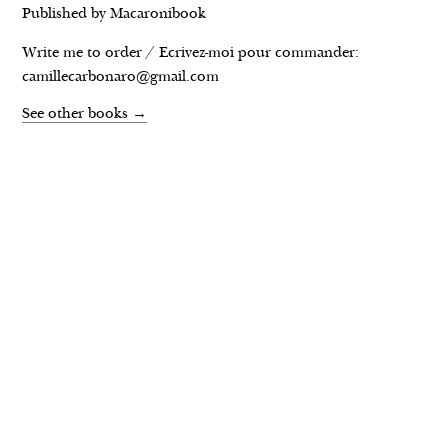
J’ai arraché mon premier cheveu blanc •
Published by Macaronibook
2016
Write me to order / Ecrivez-moi pour commander:
Pomaks peuple oublié • 2014 – 2015
camillecarbonaro@gmail.com
Oh fatche • 2013 – 2014
See other books →
NEWS
ABOUT
TEXTS
BOOKS