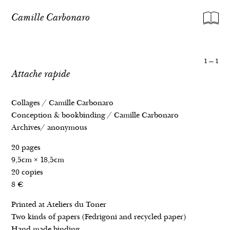
Camille Carbonaro
1
—
1
Attache rapide
Collages / Camille Carbonaro
Conception & bookbinding / Camille Carbonaro
Archives/ anonymous
20 pages
9,5cm × 18,5cm
Amnésie d’état • 2023- en cours
20 copies
Ma mère, la source • 2021 -2024
8 €
Memoria del carbone • 2021
Printed at Ateliers du Toner
Appelez-moi Victoria • 2018 – 2020
Two kinds of papers (Fedrigoni and recycled paper)
Immigrazione, violenza dell’anima • 2017
Hand made binding