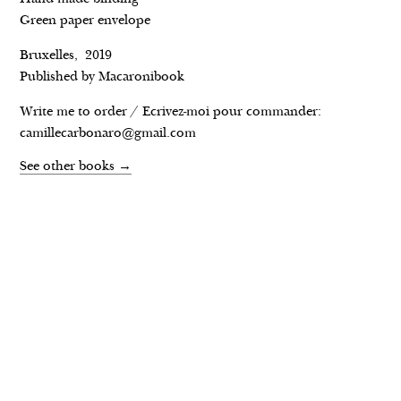
J’ai arraché mon premier cheveu blanc •
Green paper envelope
2016
Bruxelles, 2019
Pomaks peuple oublié • 2014 – 2015
Published by Macaronibook
Oh fatche • 2013 – 2014
Write me to order / Ecrivez-moi pour commander:
camillecarbonaro@gmail.com
NEWS
ABOUT
TEXTS
BOOKS
See other books →