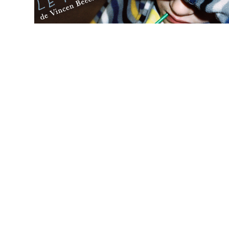
Im
J’a