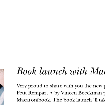
Book launch with Ma
Amnésie d’état • 2023- en cours
Very proud to share with you the new 
Ma mère, la source • 2021 -2024
Petit Rempart • by Vincen Beeckman 
Macaronibook. The book launch ‘ll tak
Memoria del carbone • 2021