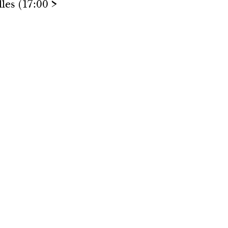
les (17:00 >
017
2016