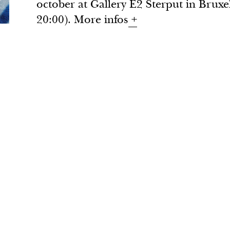
october at Gallery E2 Sterput in Bruxel
Appelez-moi Victoria • 2018 – 2020
20:00). More infos
+
migrazione, violenza dell’anima • 2
i arraché mon premier cheveu blanc • 
Pomaks peuple oublié • 2014 – 2015
Oh fatche • 2013 – 2014
NEWS
ABOUT
TEXTS
BOOKS